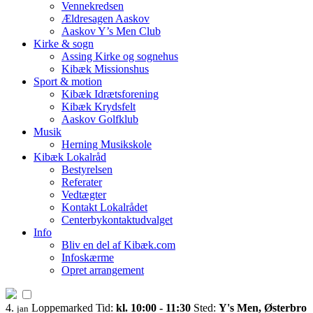
Vennekredsen
Ældresagen Aaskov
Aaskov Y’s Men Club
Kirke & sogn
Assing Kirke og sognehus
Kibæk Missionshus
Sport & motion
Kibæk Idrætsforening
Kibæk Krydsfelt
Aaskov Golfklub
Musik
Herning Musikskole
Kibæk Lokalråd
Bestyrelsen
Referater
Vedtægter
Kontakt Lokalrådet
Centerbykontaktudvalget
Info
Bliv en del af Kibæk.com
Infoskærme
Opret arrangement
4.
Loppemarked
Tid:
kl. 10:00 - 11:30
Sted:
Y's Men, Østerbro
jan