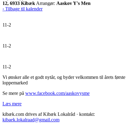
12, 6933 Kibæk
Arrangør:
Aaskov Y's Men
‹ Tilbage til kalender
11-2
11-2
11-2
Vi ønsker alle et godt nytår, og byder velkommen til årets første
loppemarked
Se mere på
www.facebook.com/aaskovysme
Læs mere
kibæk.com drives af Kibæk Lokalråd · kontakt:
kibaek.lokalraad@gmail.com