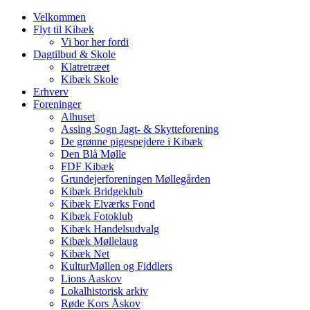
Velkommen
Flyt til Kibæk
Vi bor her fordi
Dagtilbud & Skole
Klatretræet
Kibæk Skole
Erhverv
Foreninger
Alhuset
Assing Sogn Jagt- & Skytteforening
De grønne pigespejdere i Kibæk
Den Blå Mølle
FDF Kibæk
Grundejerforeningen Møllegården
Kibæk Bridgeklub
Kibæk Elværks Fond
Kibæk Fotoklub
Kibæk Handelsudvalg
Kibæk Møllelaug
Kibæk Net
KulturMøllen og Fiddlers
Lions Aaskov
Lokalhistorisk arkiv
Røde Kors Åskov