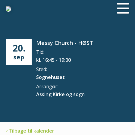
Messy Church - HØST
20.
Tid:
sep
kl. 16:45 - 19:00
Sted:
Sognehuset
Arrangør:
Assing Kirke og sogn
‹ Tilbage til kalender