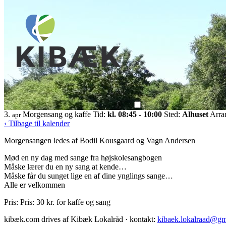
3.
Morgensang og kaffe
Tid:
kl. 08:45 - 10:00
Sted:
Alhuset
Arra
apr
‹ Tilbage til kalender
Morgensangen ledes af Bodil Kousgaard og Vagn Andersen
Mød en ny dag med sange fra højskolesangbogen
Måske lærer du en ny sang at kende…
Måske får du sunget lige en af dine ynglings sange…
Alle er velkommen
Pris: Pris: 30 kr. for kaffe og sang
kibæk.com drives af Kibæk Lokalråd · kontakt:
kibaek.lokalraad@gm