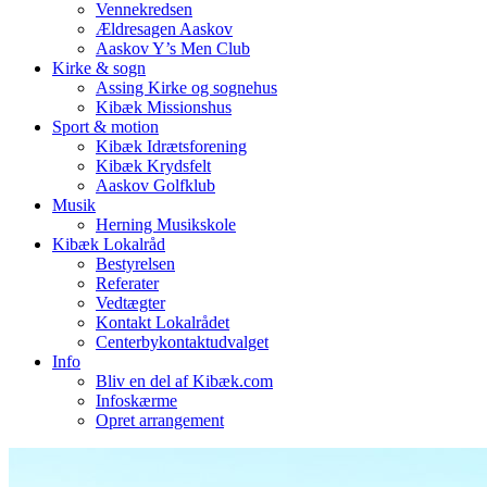
Vennekredsen
Ældresagen Aaskov
Aaskov Y’s Men Club
Kirke & sogn
Assing Kirke og sognehus
Kibæk Missionshus
Sport & motion
Kibæk Idrætsforening
Kibæk Krydsfelt
Aaskov Golfklub
Musik
Herning Musikskole
Kibæk Lokalråd
Bestyrelsen
Referater
Vedtægter
Kontakt Lokalrådet
Centerbykontaktudvalget
Info
Bliv en del af Kibæk.com
Infoskærme
Opret arrangement