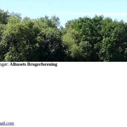
ngør:
Alhusets Brugerforening
ail.com