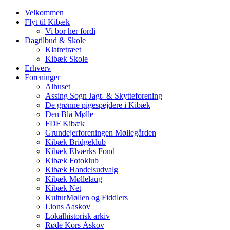
Velkommen
Flyt til Kibæk
Vi bor her fordi
Dagtilbud & Skole
Klatretræet
Kibæk Skole
Erhverv
Foreninger
Alhuset
Assing Sogn Jagt- & Skytteforening
De grønne pigespejdere i Kibæk
Den Blå Mølle
FDF Kibæk
Grundejerforeningen Møllegården
Kibæk Bridgeklub
Kibæk Elværks Fond
Kibæk Fotoklub
Kibæk Handelsudvalg
Kibæk Møllelaug
Kibæk Net
KulturMøllen og Fiddlers
Lions Aaskov
Lokalhistorisk arkiv
Røde Kors Åskov