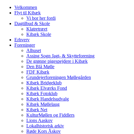
Velkommen
Flyt til Kibæk
Vi bor her fordi
Dagtilbud & Skole
Klatretræet
Kibæk Skole
Erhverv
Foreninger
Alhuset
Assing Sogn Jagt- & Skytteforening
De grønne pigespejdere i Kibæk
Den Blå Mølle
FDF Kibæk
Grundejerforeningen Møllegården
Kibæk Bridgeklub
Kibæk Elværks Fond
Kibæk Fotoklub
Kibæk Handelsudvalg
Kibæk Møllelaug
Kibæk Net
KulturMøllen og Fiddlers
Lions Aaskov
Lokalhistorisk arkiv
Røde Kors Åskov