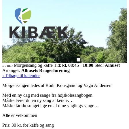
3.
Morgensang og kaffe
Tid:
kl. 08:45 - 10:00
Sted:
Alhuset
mar
Arrangør:
Alhusets Brugerforening
‹ Tilbage til kalender
Morgensangen ledes af Bodil Kousgaard og Vagn Andersen
Mød en ny dag med sange fra højskolesangbogen
Måske lærer du en ny sang at kende…
Måske får du sunget lige en af dine ynglings sange…
Alle er velkommen
Pris: 30 kr. for kaffe og sang