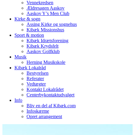
Vennekredsen
Ældresagen Aaskov
Aaskov Y’s Men Club
Kirke & sogn
Assing Kirke og sognehus
Kibæk Missionshus
Sport & motion
Kibæk Idrætsforening
Kibæk Krydsfelt
Aaskov Golfklub
Musik
Herning Musikskole
Kibæk Lokalråd
Bestyrelsen
Referater
Vedtægter
Kontakt Lokalrådet
Centerbykontaktudvalget
Info
Bliv en del af Kibæk.com
Infoskærme
Opret arrangement