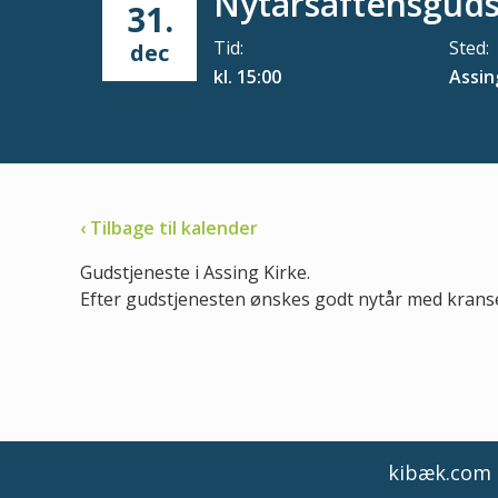
Nytårsaftensguds
31.
Tid:
Sted:
dec
kl. 15:00
Assin
‹ Tilbage til kalender
Gudstjeneste i Assing Kirke.
Efter gudstjenesten ønskes godt nytår med kran
kibæk.com d