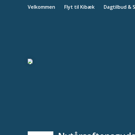
Velkommen
Flyt til Kibæk
Dagtilbud & 