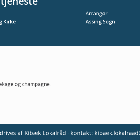
tjeneste
Arrangør:
g Kirke
Assing Sogn
sekage og champagne.
rives af Kibæk Lokalråd · kontakt:
kibaek.lokalraa