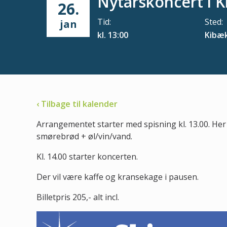
Nytårskoncert i K
26.
Tid:
Sted:
jan
kl. 13:00
Kibæk
‹ Tilbage til kalender
Arrangementet starter med spisning kl. 13.00. Her 
smørebrød + øl/vin/vand.
Kl. 14.00 starter koncerten.
Der vil være kaffe og kransekage i pausen.
Billetpris 205,- alt incl.