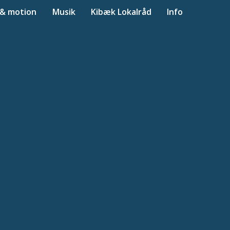
 & motion
Musik
Kibæk Lokalråd
Info