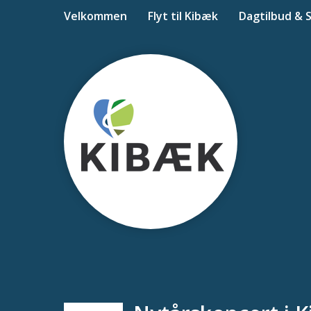
Velkommen
Flyt til Kibæk
Dagtilbud & 