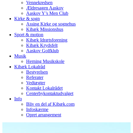
Vennekredsen
Ældresagen Aaskov
Aaskov Y’s Men Club
Kirke & sogn
Assing Kirke og sognehus
Kibæk Missionshus
Sport & motion
Kibæk Idrætsforening
Kibæk Krydsfelt
Aaskov Golfklub
Musik
Herning Musikskole
Kibæk Lokalråd
Bestyrelsen
Referater
Vedtægter
Kontakt Lokalrådet
Centerbykontaktudvalget
Info
Bliv en del af Kibæk.com
Infoskærme
Opret arrangement