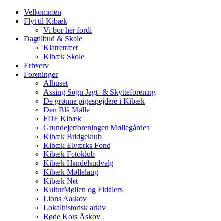
Velkommen
Flyt til Kibæk
Vi bor her fordi
Dagtilbud & Skole
Klatretræet
Kibæk Skole
Erhverv
Foreninger
Alhuset
Assing Sogn Jagt- & Skytteforening
De grønne pigespejdere i Kibæk
Den Blå Mølle
FDF Kibæk
Grundejerforeningen Møllegården
Kibæk Bridgeklub
Kibæk Elværks Fond
Kibæk Fotoklub
Kibæk Handelsudvalg
Kibæk Møllelaug
Kibæk Net
KulturMøllen og Fiddlers
Lions Aaskov
Lokalhistorisk arkiv
Røde Kors Åskov