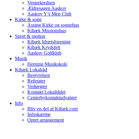
Vennekredsen
Ældresagen Aaskov
Aaskov Y’s Men Club
Kirke & sogn
Assing Kirke og sognehus
Kibæk Missionshus
Sport & motion
Kibæk Idrætsforening
Kibæk Krydsfelt
Aaskov Golfklub
Musik
Herning Musikskole
Kibæk Lokalråd
Bestyrelsen
Referater
Vedtægter
Kontakt Lokalrådet
Centerbykontaktudvalget
Info
Bliv en del af Kibæk.com
Infoskærme
Opret arrangement