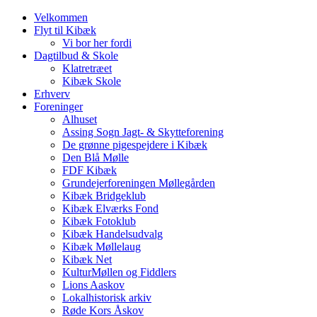
Velkommen
Flyt til Kibæk
Vi bor her fordi
Dagtilbud & Skole
Klatretræet
Kibæk Skole
Erhverv
Foreninger
Alhuset
Assing Sogn Jagt- & Skytteforening
De grønne pigespejdere i Kibæk
Den Blå Mølle
FDF Kibæk
Grundejerforeningen Møllegården
Kibæk Bridgeklub
Kibæk Elværks Fond
Kibæk Fotoklub
Kibæk Handelsudvalg
Kibæk Møllelaug
Kibæk Net
KulturMøllen og Fiddlers
Lions Aaskov
Lokalhistorisk arkiv
Røde Kors Åskov