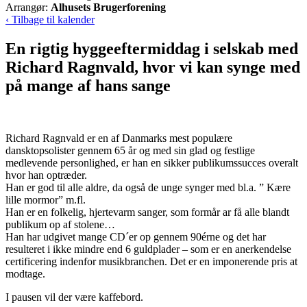
Arrangør:
Alhusets Brugerforening
‹ Tilbage til kalender
En rigtig hyggeeftermiddag i selskab med
Richard Ragnvald, hvor vi kan synge med
på mange af hans sange
Richard Ragnvald er en af Danmarks mest populære
dansktopsolister gennem 65 år og med sin glad og festlige
medlevende personlighed, er han en sikker publikumssucces overalt
hvor han optræder.
Han er god til alle aldre, da også de unge synger med bl.a. ” Kære
lille mormor” m.fl.
Han er en folkelig, hjertevarm sanger, som formår ar få alle blandt
publikum op af stolene…
Han har udgivet mange CD´er op gennem 90érne og det har
resulteret i ikke mindre end 6 guldplader – som er en anerkendelse
certificering indenfor musikbranchen. Det er en imponerende pris at
modtage.
I pausen vil der være kaffebord.