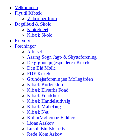
Velkommen
Flyt til Kibæk
Vi bor her fordi
Dagtilbud & Skole
Klatretræet
Kibæk Skole
Erhverv
Foreninger
Alhuset
Assing Sogn Jagt- & Skytteforening
De grønne pigespejdere i Kibæk
Den Blå Mølle
FDF Kibæk
Grundejerforeningen Møllegården
Kibæk Bridgeklub
Kibæk Elværks Fond
Kibæk Fotoklub
Kibæk Handelsudvalg
Kibæk Møllelaug
Kibæk Net
KulturMøllen og Fiddlers
Lions Aaskov
Lokalhistorisk arkiv
Røde Kors Åskov