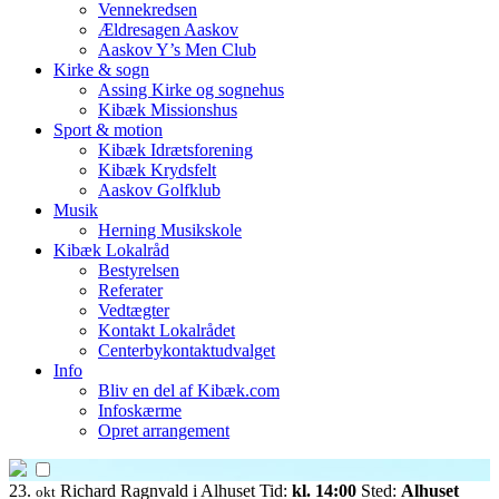
Vennekredsen
Ældresagen Aaskov
Aaskov Y’s Men Club
Kirke & sogn
Assing Kirke og sognehus
Kibæk Missionshus
Sport & motion
Kibæk Idrætsforening
Kibæk Krydsfelt
Aaskov Golfklub
Musik
Herning Musikskole
Kibæk Lokalråd
Bestyrelsen
Referater
Vedtægter
Kontakt Lokalrådet
Centerbykontaktudvalget
Info
Bliv en del af Kibæk.com
Infoskærme
Opret arrangement
23.
Richard Ragnvald i Alhuset
Tid:
kl. 14:00
Sted:
Alhuset
okt