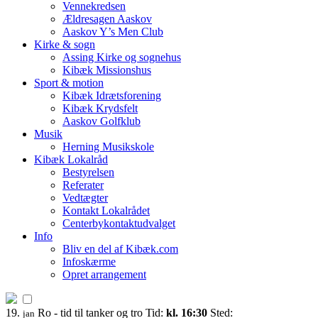
Vennekredsen
Ældresagen Aaskov
Aaskov Y’s Men Club
Kirke & sogn
Assing Kirke og sognehus
Kibæk Missionshus
Sport & motion
Kibæk Idrætsforening
Kibæk Krydsfelt
Aaskov Golfklub
Musik
Herning Musikskole
Kibæk Lokalråd
Bestyrelsen
Referater
Vedtægter
Kontakt Lokalrådet
Centerbykontaktudvalget
Info
Bliv en del af Kibæk.com
Infoskærme
Opret arrangement
19.
Ro - tid til tanker og tro
Tid:
kl. 16:30
Sted:
jan