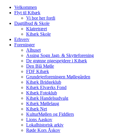
Velkommen
Flyt til Kibæk
Vi bor her fordi
Dagtilbud & Skole
Klatretræet
Kibæk Skole
Erhverv
Foreninger
Alhuset
Assing Sogn Jagt- & Skytteforening
De grønne pigespejdere i Kibæk
Den Blå Mølle
FDF Kibæk
Grundejerforeningen Møllegården
Kibæk Bridgeklub
Kibæk Elværks Fond
Kibæk Fotoklub
Kibæk Handelsudvalg
Kibæk Møllelaug
Kibæk Net
KulturMøllen og Fiddlers
Lions Aaskov
Lokalhistorisk arkiv
Røde Kors Åskov