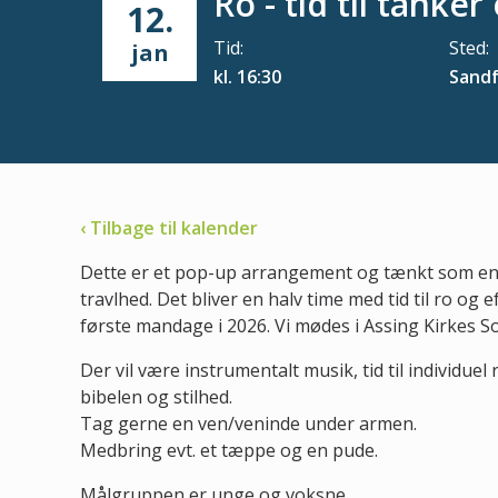
Ro - tid til tanker
12.
Tid:
Sted:
jan
kl. 16:30
Sandf
‹ Tilbage til kalender
Dette er et pop-up arrangement og tænkt som en
travlhed. Det bliver en halv time med tid til ro og 
første mandage i 2026. Vi mødes i Assing Kirkes 
Der vil være instrumentalt musik, tid til individuel re
bibelen og stilhed.
Tag gerne en ven/veninde under armen.
Medbring evt. et tæppe og en pude.
Målgruppen er unge og voksne.