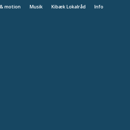
 & motion
Musik
Kibæk Lokalråd
Info