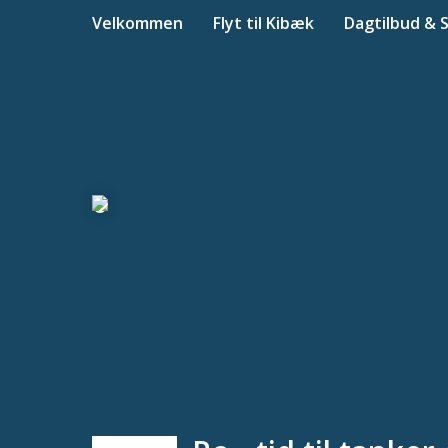
Velkommen
Flyt til Kibæk
Dagtilbud & 