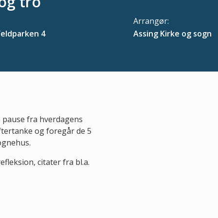
 og tro
Arrangør:
eldparken 4
Assing Kirke og sogn
 pause fra hverdagens
eftertanke og foregår de 5
Sognehus.
fleksion, citater fra bl.a.