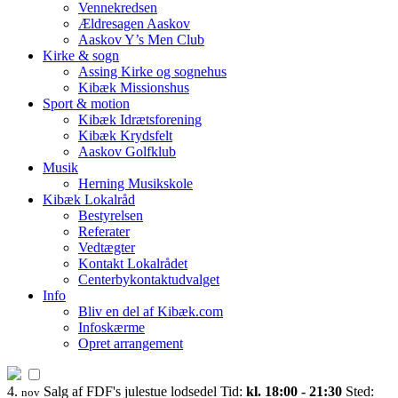
Vennekredsen
Ældresagen Aaskov
Aaskov Y’s Men Club
Kirke & sogn
Assing Kirke og sognehus
Kibæk Missionshus
Sport & motion
Kibæk Idrætsforening
Kibæk Krydsfelt
Aaskov Golfklub
Musik
Herning Musikskole
Kibæk Lokalråd
Bestyrelsen
Referater
Vedtægter
Kontakt Lokalrådet
Centerbykontaktudvalget
Info
Bliv en del af Kibæk.com
Infoskærme
Opret arrangement
4.
Salg af FDF's julestue lodsedel
Tid:
kl. 18:00 - 21:30
Sted:
nov