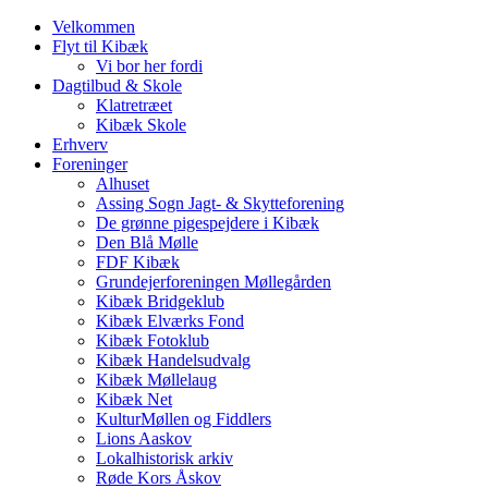
Velkommen
Flyt til Kibæk
Vi bor her fordi
Dagtilbud & Skole
Klatretræet
Kibæk Skole
Erhverv
Foreninger
Alhuset
Assing Sogn Jagt- & Skytteforening
De grønne pigespejdere i Kibæk
Den Blå Mølle
FDF Kibæk
Grundejerforeningen Møllegården
Kibæk Bridgeklub
Kibæk Elværks Fond
Kibæk Fotoklub
Kibæk Handelsudvalg
Kibæk Møllelaug
Kibæk Net
KulturMøllen og Fiddlers
Lions Aaskov
Lokalhistorisk arkiv
Røde Kors Åskov