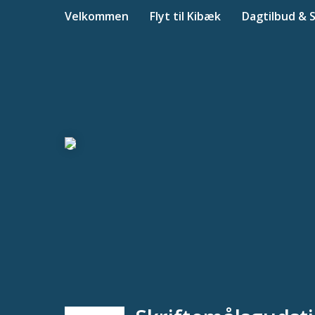
Velkommen
Flyt til Kibæk
Dagtilbud & 