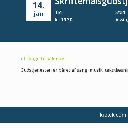
Skriftemålsgudst
14.
Tid:
Sted:
jan
kl. 19:30
Assin
‹ Tilbage til kalender
Gudstjenesten er båret af sang, musik, tekstlæsni
kibæk.com d