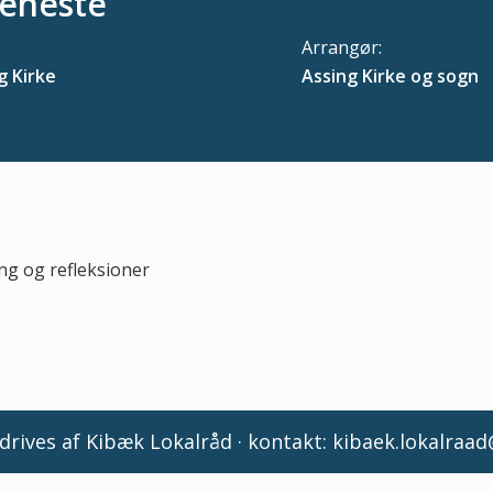
jeneste
Arrangør:
g Kirke
Assing Kirke og sogn
ng og refleksioner
rives af Kibæk Lokalråd · kontakt:
kibaek.lokalraa