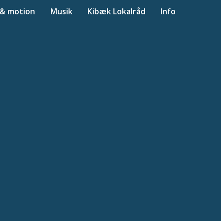
 & motion
Musik
Kibæk Lokalråd
Info