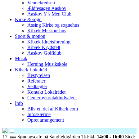
Vennekredsen
Ældresagen Aaskov
Aaskov Y’s Men Club
Kirke & sogn
Assing Kirke og sognehus
Kibæk Missionshus
Sport & motion
Kibæk Idrætsforening
Kibæk Krydsfelt
Aaskov Golfklub
Musik
Herning Musikskole
Kibæk Lokalråd
Bestyrelsen
Referater
Vedtægter
Kontakt Lokalrådet
Centerbykontaktudvalget
Info
Bliv en del af Kibæk.com
Infoskærme
Opret arrangement
17.
Søndagscafé på Sandfeldgården
Tid:
kl. 14:00 - 16:00
Sted:
mar