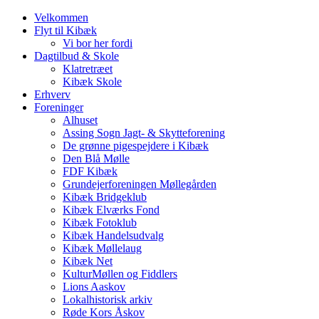
Velkommen
Flyt til Kibæk
Vi bor her fordi
Dagtilbud & Skole
Klatretræet
Kibæk Skole
Erhverv
Foreninger
Alhuset
Assing Sogn Jagt- & Skytteforening
De grønne pigespejdere i Kibæk
Den Blå Mølle
FDF Kibæk
Grundejerforeningen Møllegården
Kibæk Bridgeklub
Kibæk Elværks Fond
Kibæk Fotoklub
Kibæk Handelsudvalg
Kibæk Møllelaug
Kibæk Net
KulturMøllen og Fiddlers
Lions Aaskov
Lokalhistorisk arkiv
Røde Kors Åskov