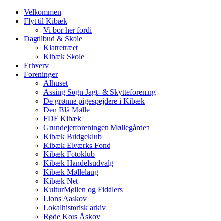
Velkommen
Flyt til Kibæk
Vi bor her fordi
Dagtilbud & Skole
Klatretræet
Kibæk Skole
Erhverv
Foreninger
Alhuset
Assing Sogn Jagt- & Skytteforening
De grønne pigespejdere i Kibæk
Den Blå Mølle
FDF Kibæk
Grundejerforeningen Møllegården
Kibæk Bridgeklub
Kibæk Elværks Fond
Kibæk Fotoklub
Kibæk Handelsudvalg
Kibæk Møllelaug
Kibæk Net
KulturMøllen og Fiddlers
Lions Aaskov
Lokalhistorisk arkiv
Røde Kors Åskov