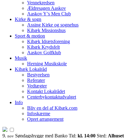
Vennekredsen
Ældresagen Aaskov
Aaskov Y’s Men Club
Kirke & sogn
Assing Kirke og sognehus
Kibæk Missionshus
Sport & motion
Kibæk Idrætsforening
Kibæk Krydsfelt
Aaskov Golfklub
Musik
Herning Musikskole
Kibæk Lokalråd
Bestyrelsen
Referater
Vedtægter
Kontakt Lokalrådet
Centerbykontaktudvalget
Info
Bliv en del af Kibæk.com
Infoskærme
Opret arrangement
9.
Søndagshygge med Banko
Tid:
kl. 14:00
Sted:
Alhuset
nov