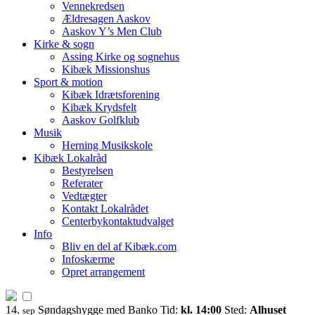
Vennekredsen
Ældresagen Aaskov
Aaskov Y’s Men Club
Kirke & sogn
Assing Kirke og sognehus
Kibæk Missionshus
Sport & motion
Kibæk Idrætsforening
Kibæk Krydsfelt
Aaskov Golfklub
Musik
Herning Musikskole
Kibæk Lokalråd
Bestyrelsen
Referater
Vedtægter
Kontakt Lokalrådet
Centerbykontaktudvalget
Info
Bliv en del af Kibæk.com
Infoskærme
Opret arrangement
14.
Søndagshygge med Banko
Tid:
kl. 14:00
Sted:
Alhuset
sep