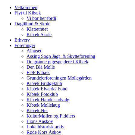
Velkommen
Flyt til Kibæk
Vi bor her fordi
Dagtilbud & Skole
Klatretræet
Kibæk Skole
Erhverv
Foreninger
Alhuset
Assing Sogn Jagt- & Skytteforening
De grønne pigespejdere i Kibæk
Den Blå Mølle
FDF Kibæk
Grundejerforeningen Møllegården
Kibæk Bridgeklub
Kibæk Elværks Fond
Kibæk Fotoklub
Kibæk Handelsudvalg
Kibæk Møllelaug
Kibæk Net
KulturMøllen og Fiddlers
Lions Aaskov
Lokalhistorisk arkiv
Røde Kors Åskov