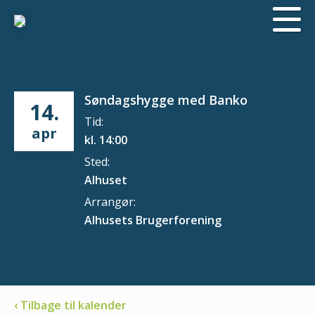
Søndagshygge med Banko
14.
Tid:
apr
kl. 14:00
Sted:
Alhuset
Arrangør:
Alhusets Brugerforening
‹ Tilbage til kalender