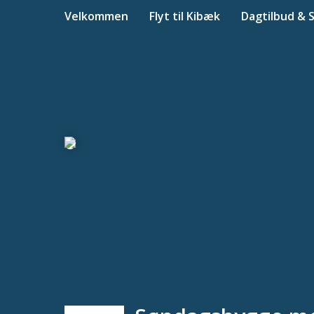
Velkommen
Flyt til Kibæk
Dagtilbud & 