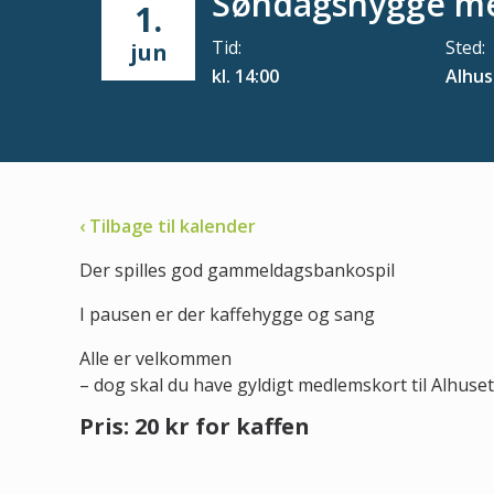
Søndagshygge m
1.
Tid:
Sted:
jun
kl. 14:00
Alhus
‹ Tilbage til kalender
Der spilles god gammeldagsbankospil
I pausen er der kaffehygge og sang
Alle er velkommen
– dog skal du have gyldigt medlemskort til Alhus
Pris: 20 kr for kaffen