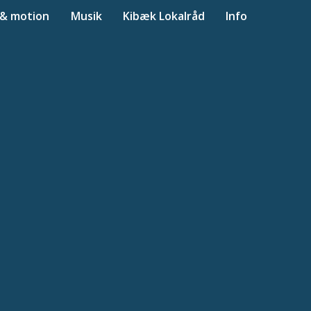
 & motion
Musik
Kibæk Lokalråd
Info