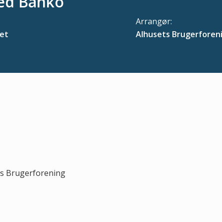
ed Banko
Arrangør:
et
Alhusets Brugerforen
ets Brugerforening