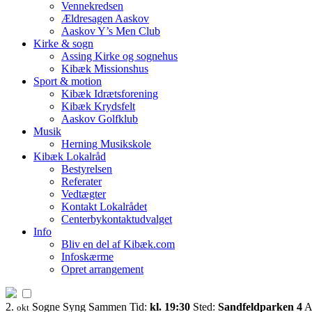
Vennekredsen
Ældresagen Aaskov
Aaskov Y’s Men Club
Kirke & sogn
Assing Kirke og sognehus
Kibæk Missionshus
Sport & motion
Kibæk Idrætsforening
Kibæk Krydsfelt
Aaskov Golfklub
Musik
Herning Musikskole
Kibæk Lokalråd
Bestyrelsen
Referater
Vedtægter
Kontakt Lokalrådet
Centerbykontaktudvalget
Info
Bliv en del af Kibæk.com
Infoskærme
Opret arrangement
2.
Sogne Syng Sammen
Tid:
kl. 19:30
Sted:
Sandfeldparken 4
A
okt