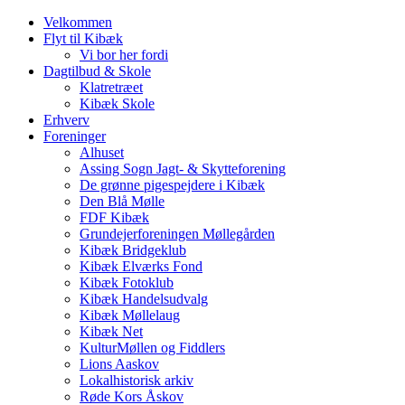
Velkommen
Flyt til Kibæk
Vi bor her fordi
Dagtilbud & Skole
Klatretræet
Kibæk Skole
Erhverv
Foreninger
Alhuset
Assing Sogn Jagt- & Skytteforening
De grønne pigespejdere i Kibæk
Den Blå Mølle
FDF Kibæk
Grundejerforeningen Møllegården
Kibæk Bridgeklub
Kibæk Elværks Fond
Kibæk Fotoklub
Kibæk Handelsudvalg
Kibæk Møllelaug
Kibæk Net
KulturMøllen og Fiddlers
Lions Aaskov
Lokalhistorisk arkiv
Røde Kors Åskov