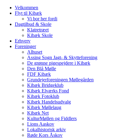
Velkommen
Flyt til Kibæk
Vi bor her fordi
Dagtilbud & Skole
Klatretræet
Kibæk Skole
Erhverv
Foreninger
Alhuset
Assing Sogn Jagt- & Skytteforening
De grønne pigespejdere i Kibæk
Den Blå Mølle
FDF Kibæk
Grundejerforeningen Møllegården
Kibæk Bridgeklub
Kibæk Elværks Fond
Kibæk Fotoklub
Kibæk Handelsudvalg
Kibæk Møllelaug
Kibæk Net
KulturMøllen og Fiddlers
Lions Aaskov
Lokalhistorisk arkiv
Røde Kors Åskov