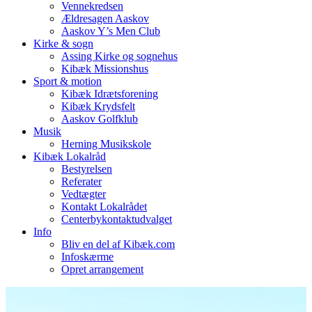
Vennekredsen
Ældresagen Aaskov
Aaskov Y’s Men Club
Kirke & sogn
Assing Kirke og sognehus
Kibæk Missionshus
Sport & motion
Kibæk Idrætsforening
Kibæk Krydsfelt
Aaskov Golfklub
Musik
Herning Musikskole
Kibæk Lokalråd
Bestyrelsen
Referater
Vedtægter
Kontakt Lokalrådet
Centerbykontaktudvalget
Info
Bliv en del af Kibæk.com
Infoskærme
Opret arrangement