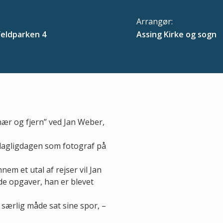
Arrangør:
eldparken 4
Assing Kirke og sogn
nær og fjern” ved Jan Weber,
 dagligdagen som fotograf på
m et utal af rejser vil Jan
 de opgaver, han er blevet
ærlig måde sat sine spor, –