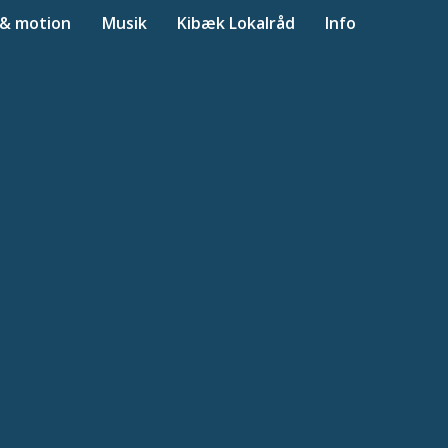
 & motion
Musik
Kibæk Lokalråd
Info