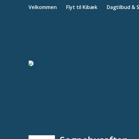
Velkommen
Flyt til Kibæk
Dagtilbud & 