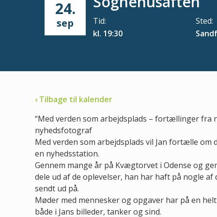
Sognehusaften
24.
Tid:
Sted:
sep
kl. 19:30
Sandf
‹ Tilbage til kalender
“Med verden som arbejdsplads – fortællinger fra 
nyhedsfotograf
Med verden som arbejdsplads vil Jan fortælle om
en nyhedsstation.
Gennem mange år på Kvægtorvet i Odense og genne
dele ud af de oplevelser, han har haft på nogle af
sendt ud på.
Møder med mennesker og opgaver har på en helt s
både i Jans billeder, tanker og sind.