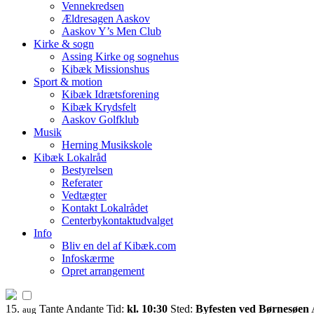
Vennekredsen
Ældresagen Aaskov
Aaskov Y’s Men Club
Kirke & sogn
Assing Kirke og sognehus
Kibæk Missionshus
Sport & motion
Kibæk Idrætsforening
Kibæk Krydsfelt
Aaskov Golfklub
Musik
Herning Musikskole
Kibæk Lokalråd
Bestyrelsen
Referater
Vedtægter
Kontakt Lokalrådet
Centerbykontaktudvalget
Info
Bliv en del af Kibæk.com
Infoskærme
Opret arrangement
15.
Tante Andante
Tid:
kl. 10:30
Sted:
Byfesten ved Børnesøen
aug