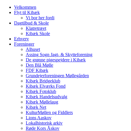
Velkommen
Flyt til Kibæk
Vi bor her fordi
Dagtilbud & Skole
Klatretræet
Kibæk Skole
Erhverv
Foreninger
Alhuset
Assing Sogn Jagt- & Skytteforening
De grønne pigespejdere i Kibæk
Den Blå Mølle
FDF Kibæk
Grundejerforeningen Møllegården
Kibæk Bridgeklub
Kibæk Elværks Fond
Kibæk Fotoklub
Kibæk Handelsudvalg
Kibæk Møllelaug
Kibæk Net
KulturMøllen og Fiddlers
Lions Aaskov
Lokalhistorisk arkiv
Røde Kors Åskov