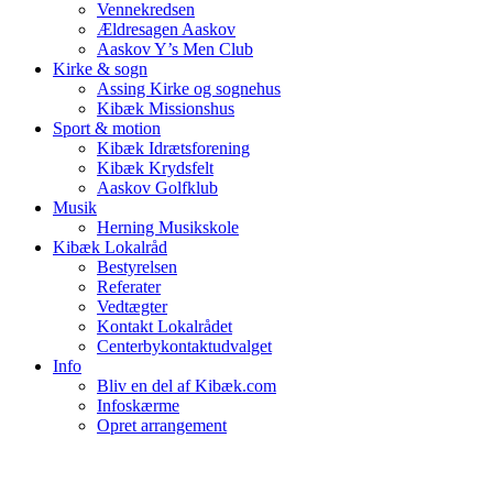
Vennekredsen
Ældresagen Aaskov
Aaskov Y’s Men Club
Kirke & sogn
Assing Kirke og sognehus
Kibæk Missionshus
Sport & motion
Kibæk Idrætsforening
Kibæk Krydsfelt
Aaskov Golfklub
Musik
Herning Musikskole
Kibæk Lokalråd
Bestyrelsen
Referater
Vedtægter
Kontakt Lokalrådet
Centerbykontaktudvalget
Info
Bliv en del af Kibæk.com
Infoskærme
Opret arrangement