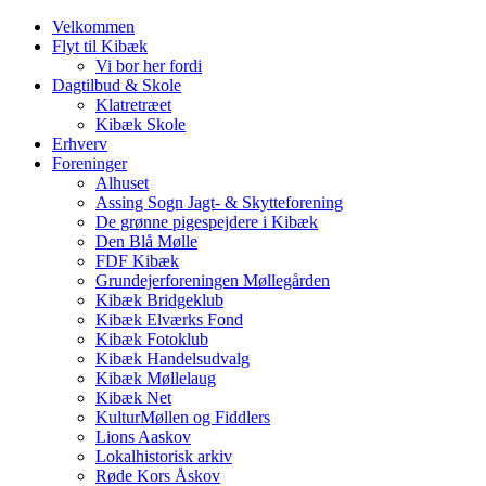
Velkommen
Flyt til Kibæk
Vi bor her fordi
Dagtilbud & Skole
Klatretræet
Kibæk Skole
Erhverv
Foreninger
Alhuset
Assing Sogn Jagt- & Skytteforening
De grønne pigespejdere i Kibæk
Den Blå Mølle
FDF Kibæk
Grundejerforeningen Møllegården
Kibæk Bridgeklub
Kibæk Elværks Fond
Kibæk Fotoklub
Kibæk Handelsudvalg
Kibæk Møllelaug
Kibæk Net
KulturMøllen og Fiddlers
Lions Aaskov
Lokalhistorisk arkiv
Røde Kors Åskov