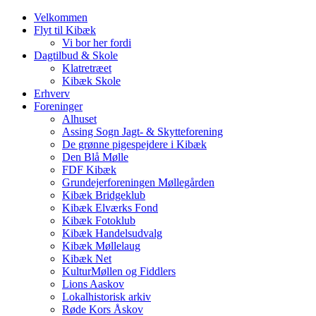
Velkommen
Flyt til Kibæk
Vi bor her fordi
Dagtilbud & Skole
Klatretræet
Kibæk Skole
Erhverv
Foreninger
Alhuset
Assing Sogn Jagt- & Skytteforening
De grønne pigespejdere i Kibæk
Den Blå Mølle
FDF Kibæk
Grundejerforeningen Møllegården
Kibæk Bridgeklub
Kibæk Elværks Fond
Kibæk Fotoklub
Kibæk Handelsudvalg
Kibæk Møllelaug
Kibæk Net
KulturMøllen og Fiddlers
Lions Aaskov
Lokalhistorisk arkiv
Røde Kors Åskov