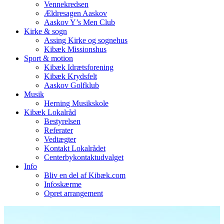
Vennekredsen
Ældresagen Aaskov
Aaskov Y’s Men Club
Kirke & sogn
Assing Kirke og sognehus
Kibæk Missionshus
Sport & motion
Kibæk Idrætsforening
Kibæk Krydsfelt
Aaskov Golfklub
Musik
Herning Musikskole
Kibæk Lokalråd
Bestyrelsen
Referater
Vedtægter
Kontakt Lokalrådet
Centerbykontaktudvalget
Info
Bliv en del af Kibæk.com
Infoskærme
Opret arrangement