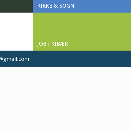
KIRKE & SOGN
JOB I KIBÆK
d@gmail.com