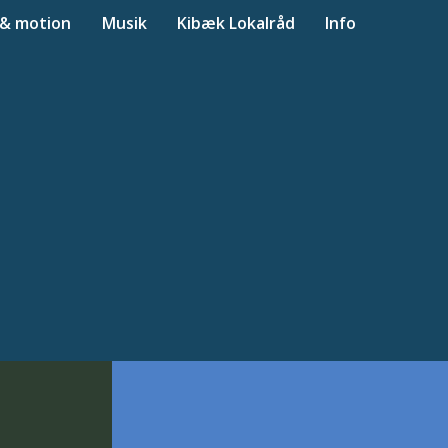
 & motion
Musik
Kibæk Lokalråd
Info