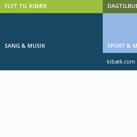
FLYT TIL KIBÆK
DAGTILBU
SANG & MUSIK
SPORT & 
kibæk.com d