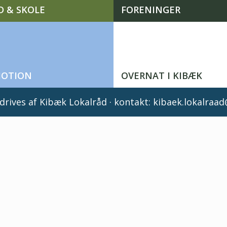
D & SKOLE
FORENINGER
MOTION
OVERNAT I KIBÆK
rives af Kibæk Lokalråd · kontakt:
kibaek.lokalraa