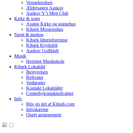
Vennekredsen
Ældresagen Aaskov
Aaskov Y’s Men Club
Kirke & sogn
Assing Kirke og sognehus
Kibæk Missionshus
Sport & motion
Kibæk Idrætsforening
Kibæk Krydsfelt
Aaskov Golfklub
Musik
Herning Musikskole
Kibæk Lokalråd
Bestyrelsen
Referater
Vedtægter
Kontakt Lokalrådet
Centerbykontaktudvalget
Info
Bliv en del af Kibæk.com
Infoskærme
Opret arrangement